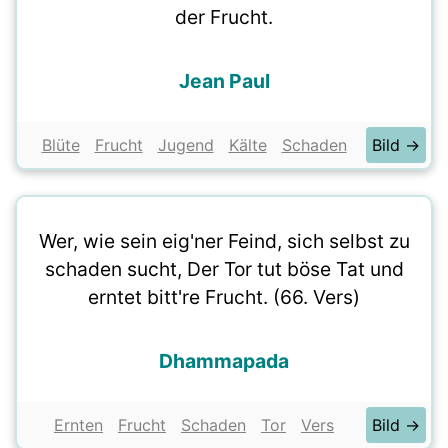
der Frucht.
Jean Paul
Blüte
Frucht
Jugend
Kälte
Schaden
Bild →
Wer, wie sein eig'ner Feind, sich selbst zu
schaden sucht, Der Tor tut böse Tat und
erntet bitt're Frucht. (66. Vers)
Dhammapada
Ernten
Frucht
Schaden
Tor
Vers
Bild →