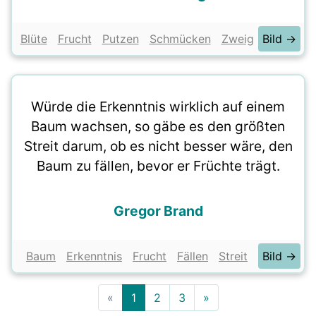
Blüte
Frucht
Putzen
Schmücken
Zweig
Bild →
Würde die Erkenntnis wirklich auf einem
Baum wachsen, so gäbe es den größten
Streit darum, ob es nicht besser wäre, den
Baum zu fällen, bevor er Früchte trägt.
Gregor Brand
Baum
Erkenntnis
Frucht
Fällen
Streit
Bild →
«
1
2
3
»