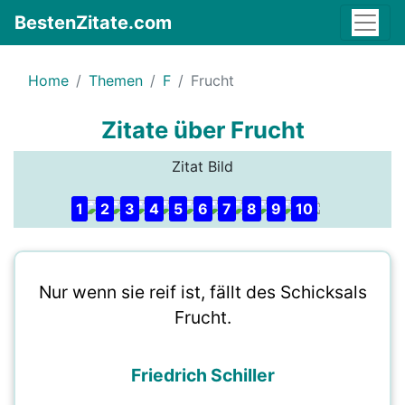
BestenZitate.com
Home
Themen
F
Frucht
Zitate über Frucht
Zitat Bild
1
2
3
4
5
6
7
8
9
10
Nur wenn sie reif ist, fällt des Schicksals
Frucht.
Friedrich Schiller