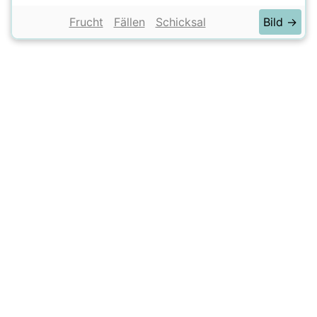
Frucht
Fällen
Schicksal
Bild →