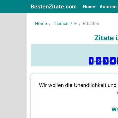
BestenZitate.com
(current)
Home
Autoren
Home
Themen
E
Erhalten
Zitate 
1
2
3
4
Wir wollen die Unendlichkeit und 
Wa