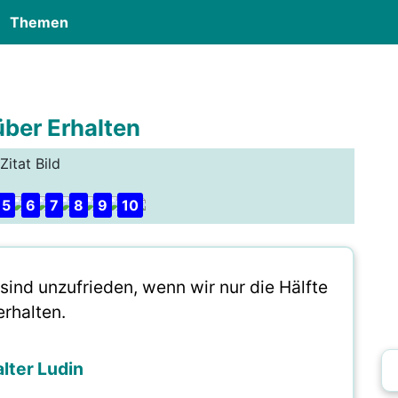
Themen
über Erhalten
Zitat Bild
5
6
7
8
9
10
sind unzufrieden, wenn wir nur die Hälfte
erhalten.
lter Ludin