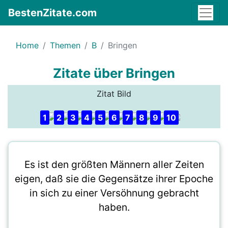
BestenZitate.com
Home
Themen
B
Bringen
Zitate über Bringen
Zitat Bild
1
2
3
4
5
6
7
8
9
10
Es ist den größten Männern aller Zeiten
eigen, daß sie die Gegensätze ihrer Epoche
in sich zu einer Versöhnung gebracht
haben.