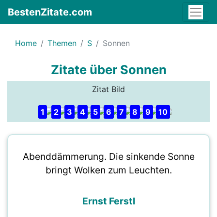
BestenZitate.com
Home
Themen
S
Sonnen
Zitate über Sonnen
Zitat Bild
1
2
3
4
5
6
7
8
9
10
Abenddämmerung. Die sinkende Sonne
bringt Wolken zum Leuchten.
Ernst Ferstl