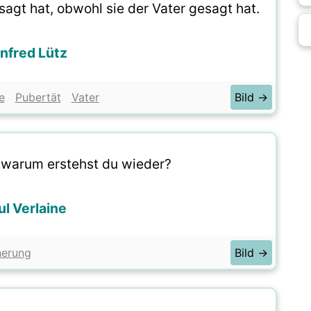
sagt hat, obwohl sie der Vater gesagt hat.
nfred Lütz
e
Pubertät
Vater
Bild →
 warum erstehst du wieder?
ul Verlaine
nerung
Bild →