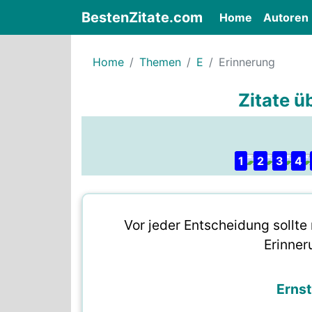
BestenZitate.com
(current)
Home
Autoren
Home
Themen
E
Erinnerung
Zitate ü
1
2
3
4
Vor jeder Entscheidung soll
Erinner
Ernst