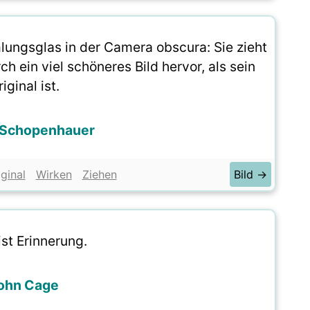
lungsglas in der Camera obscura: Sie zieht
 ein viel schöneres Bild hervor, als sein
iginal ist.
 Schopenhauer
iginal
Wirken
Ziehen
Bild →
ist Erinnerung.
ohn Cage