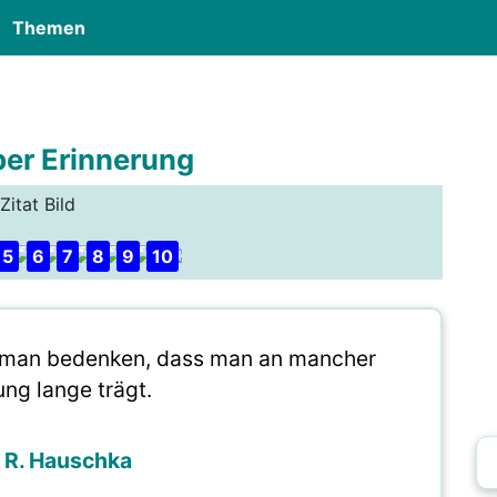
Themen
ber Erinnerung
Zitat Bild
5
6
7
8
9
10
te man bedenken, dass man an mancher
ung lange trägt.
 R. Hauschka