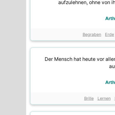
aufzulehnen, ohne von i
Art
Begraben
Erde
Der Mensch hat heute vor allem
au
Art
Brille
Lernen