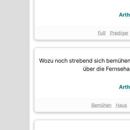
Art
Fuß
Prediger
Wozu noch strebend sich bemühen
über die Fernseha
Art
Bemühen
Haus