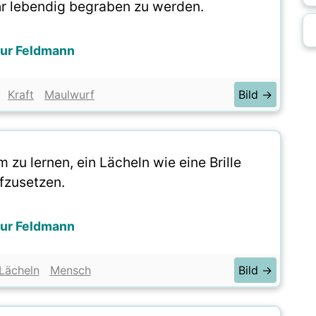
hr lebendig begraben zu werden.
hur Feldmann
Kraft
Maulwurf
Bild →
 zu lernen, ein Lächeln wie eine Brille
fzusetzen.
hur Feldmann
Lächeln
Mensch
Bild →