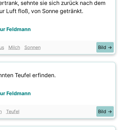
ertrank, sehnte sie sich zurück nach dem
r Luft floß, von Sonne getränkt.
hur Feldmann
us
Milch
Sonnen
Bild →
nnten Teufel erfinden.
hur Feldmann
n
Teufel
Bild →