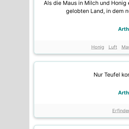
Als die Maus in Milch und Honig 
gelobten Land, in dem nu
Art
Honig
Luft
Ma
Nur Teufel ko
Art
Erfinde