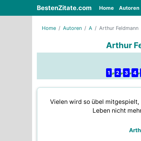
BestenZitate.com
(current)
Home
Autoren
Home
Autoren
A
Arthur Feldmann
Arthur F
1
2
3
4
Vielen wird so übel mitgespielt
Leben nicht mehr
Art