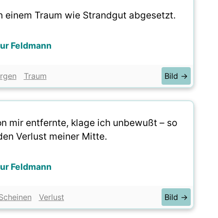
n einem Traum wie Strandgut abgesetzt.
hur Feldmann
rgen
Traum
Bild →
 mir entfernte, klage ich unbewußt – so
den Verlust meiner Mitte.
hur Feldmann
Scheinen
Verlust
Bild →