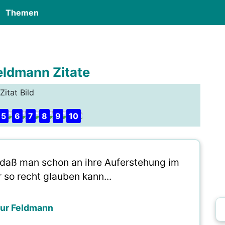
Themen
eldmann Zitate
Zitat Bild
5
6
7
8
9
10
, daß man schon an ihre Auferstehung im
 so recht glauben kann...
hur Feldmann