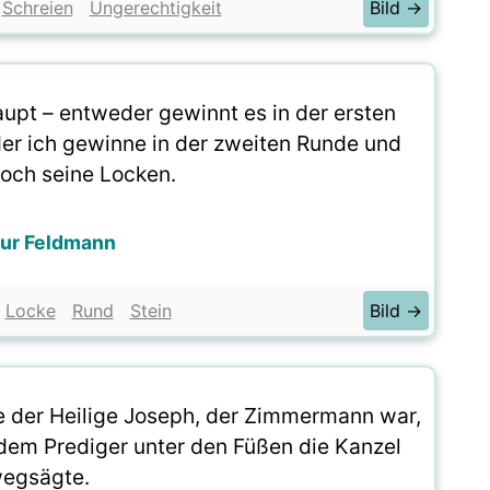
Schreien
Ungerechtigkeit
Bild →
t – entweder gewinnt es in der ersten
der ich gewinne in der zweiten Runde und
noch seine Locken.
hur Feldmann
Locke
Rund
Stein
Bild →
wie der Heilige Joseph, der Zimmermann war,
 dem Prediger unter den Füßen die Kanzel
egsägte.