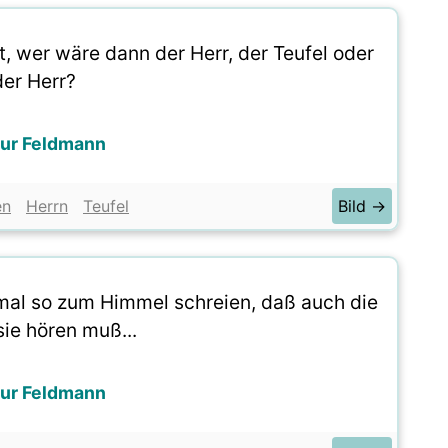
t, wer wäre dann der Herr, der Teufel oder
der Herr?
hur Feldmann
en
Herrn
Teufel
Bild →
mal so zum Himmel schreien, daß auch die
sie hören muß...
hur Feldmann