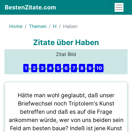
BestenZitate.com
Home
Themen
H
Haben
Zitate über Haben
Zitat Bild
1
2
3
4
5
6
7
8
9
10
Hätte man wohl geglaubt, daß unser
Briefwechsel noch Triptolem's Kunst
betreffen und daß es auf die Frage
ankommen würde, wer von uns beiden sein
Feld am besten baue? Indeß ist jene Kunst