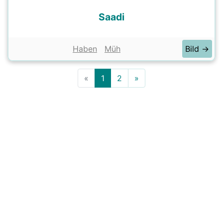
Saadi
Haben
Müh
Bild →
«
1
2
»