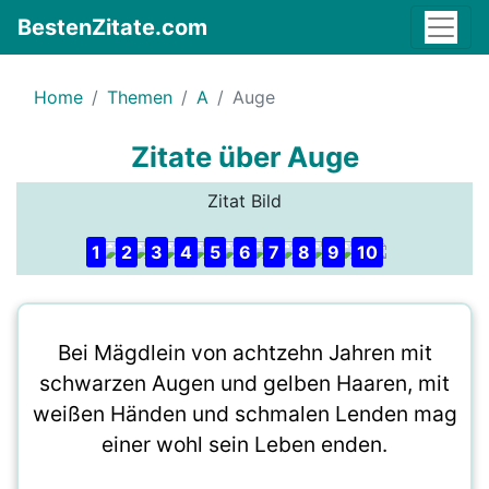
BestenZitate.com
Home
Themen
A
Auge
Zitate über Auge
Zitat Bild
1
2
3
4
5
6
7
8
9
10
Bei Mägdlein von achtzehn Jahren mit
schwarzen Augen und gelben Haaren, mit
weißen Händen und schmalen Lenden mag
einer wohl sein Leben enden.