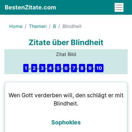
BestenZitate.com
Home
Themen
B
Blindheit
Zitate über Blindheit
Zitat Bild
1
2
3
4
5
6
7
8
9
10
Wen Gott verderben will, den schlägt er mit
Blindheit.
Sophokles