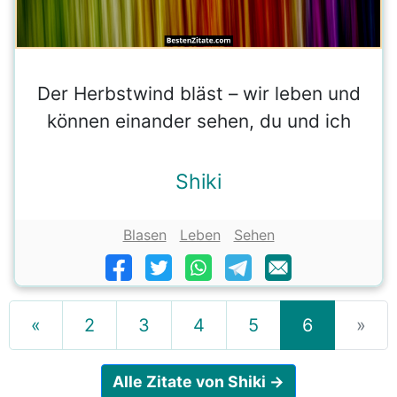
Der Herbstwind bläst – wir leben und
können einander sehen, du und ich
Shiki
Blasen
Leben
Sehen
«
2
3
4
5
6
»
Alle Zitate von Shiki →