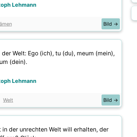
toph Lehmann
ämen
Bild →
der Welt: Ego (ich), tu (du), meum (mein),
um (dein).
toph Lehmann
Welt
Bild →
in der unrechten Welt will erhalten, der