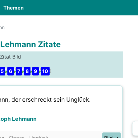
Themen
nn
 Lehmann Zitate
Zitat Bild
5
6
7
8
9
10
nn, der erschreckt sein Unglück.
toph Lehmann