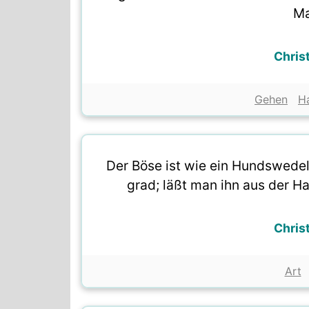
Ma
Chris
Gehen
H
Der Böse ist wie ein Hundswedel;
grad; läßt man ihn aus der Han
Chris
Art