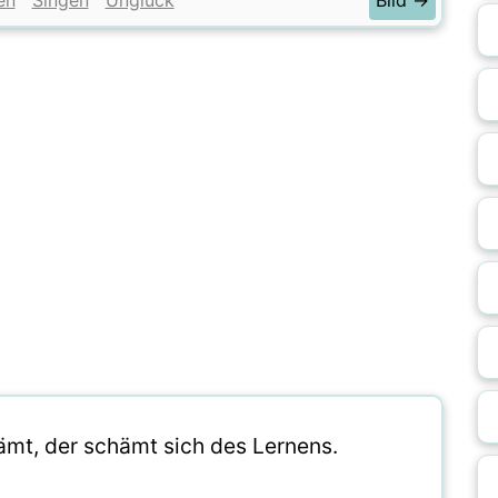
en
Singen
Unglück
Bild →
ämt, der schämt sich des Lernens.