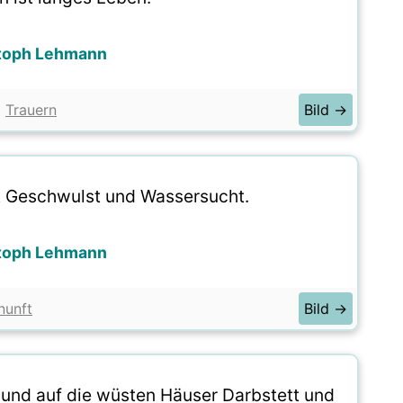
toph Lehmann
Trauern
Bild →
ft Geschwulst und Wassersucht.
toph Lehmann
nunft
Bild →
 und auf die wüsten Häuser Darbstett und