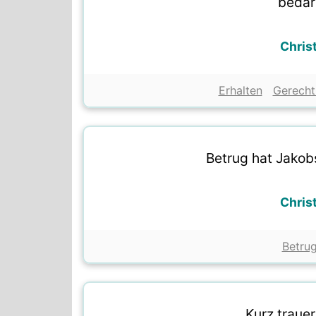
bedar
Chris
Erhalten
Gerecht
Betrug hat Jakob
Chris
Betru
Kurz trauer