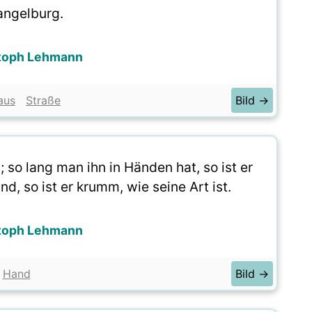
ngelburg.
toph Lehmann
aus
Straße
Bild →
 so lang man ihn in Händen hat, so ist er
d, so ist er krumm, wie seine Art ist.
toph Lehmann
Hand
Bild →