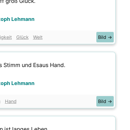
ff groß Glück.
toph Lehmann
igkeit
Glück
Welt
Bild →
s Stimm und Esaus Hand.
toph Lehmann
g
Hand
Bild →
n ist langes Leben.