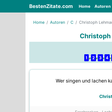
BestenZitate.com
(current)
Home
Autoren
Home
Autoren
C
Christoph Lehma
Christoph
1
2
3
4
Wer singen und lachen ka
Chris