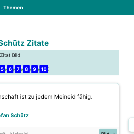
Themen
Schütz Zitate
Zitat Bild
5
6
7
8
9
10
chaft ist zu jedem Meineid fähig.
efan Schütz