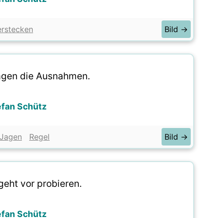
erstecken
Bild →
jagen die Ausnahmen.
efan Schütz
Jagen
Regel
Bild →
geht vor probieren.
efan Schütz