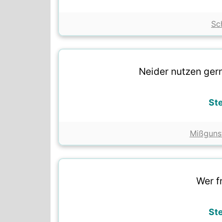
Sc
Neider nutzen ger
St
Mißguns
Wer fr
St