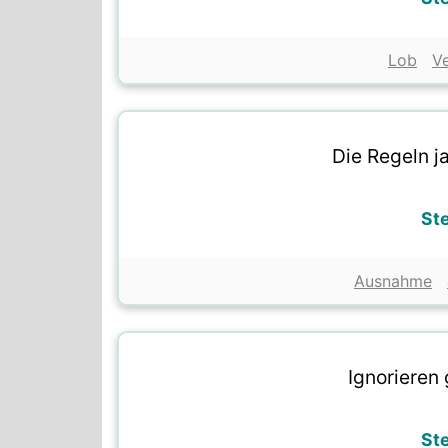
Lob
V
Die Regeln 
St
Ausnahme
Ignorieren 
St