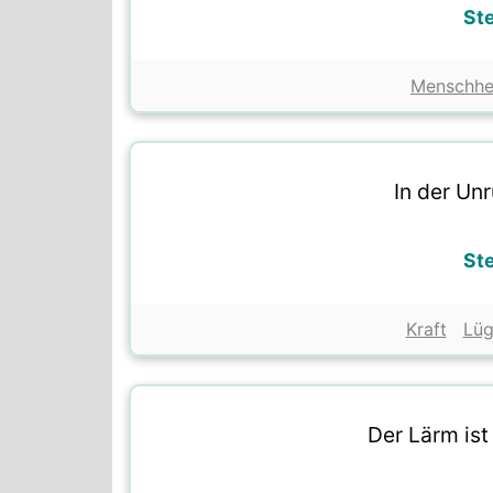
St
Menschhe
In der Unr
St
Kraft
Lü
Der Lärm ist 