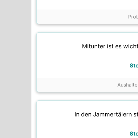
Prob
Mitunter ist es wich
St
Aushalte
In den Jammertälern s
St