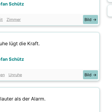
efan Schütz
it
Zimmer
Bild →
uhe lügt die Kraft.
efan Schütz
gen
Unruhe
Bild →
lauter als der Alarm.