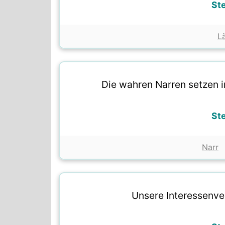
St
L
Die wahren Narren setzen 
St
Narr
Unsere Interessenve