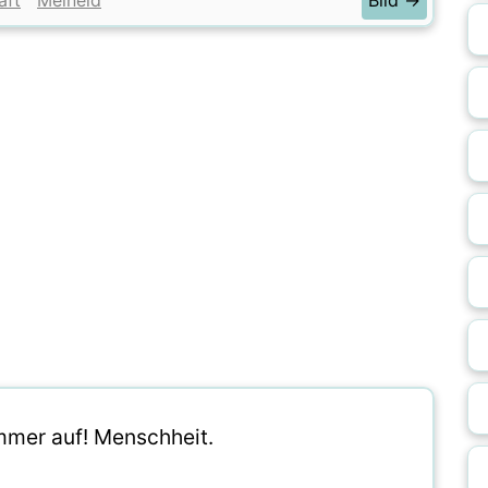
aft
Meineid
Bild →
mer auf! Menschheit.