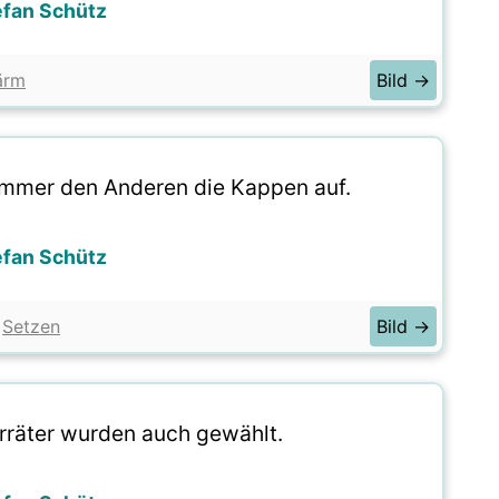
efan Schütz
ärm
Bild →
immer den Anderen die Kappen auf.
efan Schütz
Setzen
Bild →
rräter wurden auch gewählt.