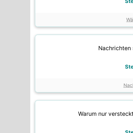
St
Wä
Nachrichten 
St
Nach
Warum nur versteckt
St