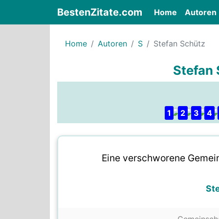
BestenZitate.com
(current)
Home
Autoren
Home
Autoren
S
Stefan Schütz
Stefan 
1
2
3
4
Eine verschworene Gemeins
St