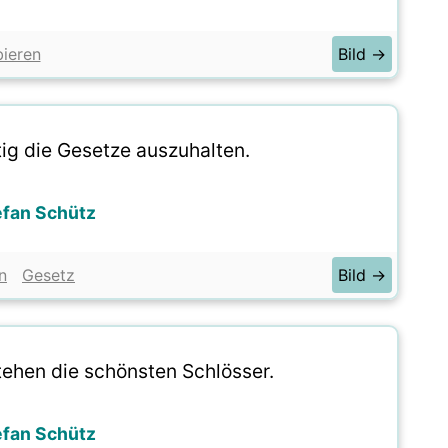
ieren
Bild →
tig die Gesetze auszuhalten.
efan Schütz
n
Gesetz
Bild →
tehen die schönsten Schlösser.
efan Schütz