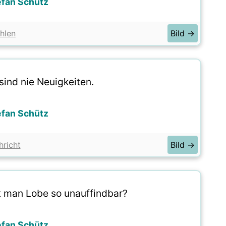
efan Schütz
hlen
Bild →
sind nie Neuigkeiten.
efan Schütz
richt
Bild →
 man Lobe so unauffindbar?
efan Schütz