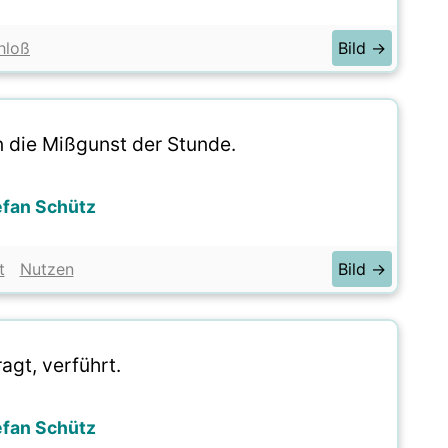
hloß
Bild →
n die Mißgunst der Stunde.
efan Schütz
t
Nutzen
Bild →
agt, verführt.
efan Schütz