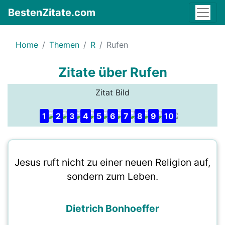
BestenZitate.com
Home
Themen
R
Rufen
Zitate über Rufen
Zitat Bild
1
2
3
4
5
6
7
8
9
10
Jesus ruft nicht zu einer neuen Religion auf,
sondern zum Leben.
Dietrich Bonhoeffer