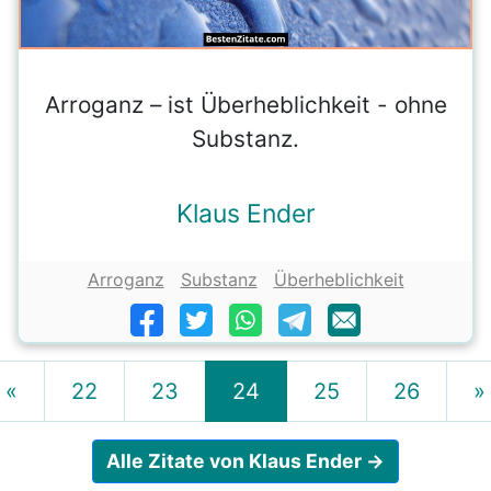
Arroganz – ist Überheblichkeit - ohne
Substanz.
Klaus Ender
Arroganz
Substanz
Überheblichkeit
«
22
23
24
25
26
»
Alle Zitate von Klaus Ender →