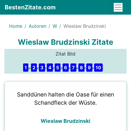
BestenZitate.com
Home
Autoren
W
Wieslaw Brudzinski
Wieslaw Brudzinski Zitate
Zitat Bild
1
2
3
4
5
6
7
8
9
10
Sanddünen halten die Oase für einen
Schandfleck der Wüste.
Wieslaw Brudzinski