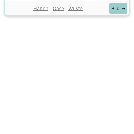
Halten
Oase
Wüste
Bild →