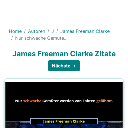
Home
Autoren
J
James Freeman Clarke
Nur schwache Gemüte...
James Freeman Clarke Zitate
Nächste →