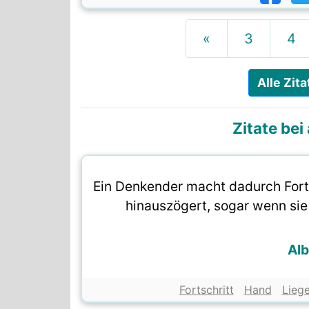
«
3
4
Alle Zit
Zitate be
Ein Denkender macht dadurch Forts
hinauszögert, sogar wenn sie
Al
Fortschritt
Hand
Lieg