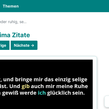
Themen
der ruhig, se...
ima Zitate
ige
Nächste →