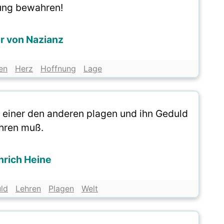
ung bewahren!
r von Nazianz
en
Herz
Hoffnung
Lage
aß einer den anderen plagen und ihn Geduld
ehren muß.
nrich Heine
ld
Lehren
Plagen
Welt