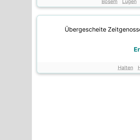
Bösem
Lügen
Übergescheite Zeitgenossen
Er
Halten