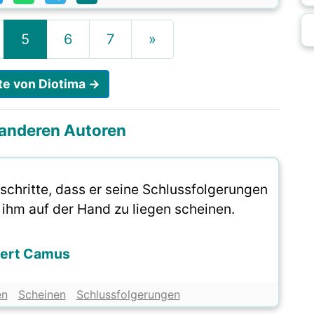
5
6
7
»
ate von Diotima →
i anderen Autoren
chritte, dass er seine Schlussfolgerungen
 ihm auf der Hand zu liegen scheinen.
bert Camus
en
Scheinen
Schlussfolgerungen