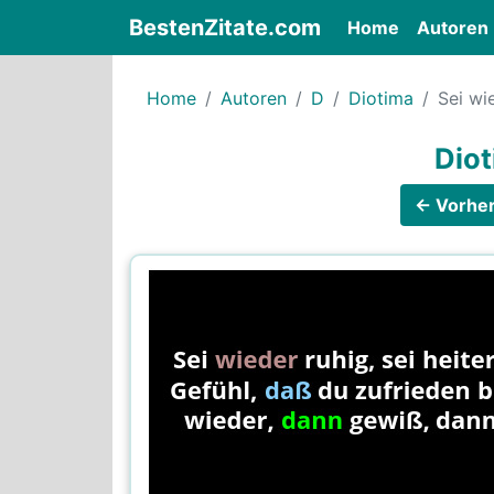
BestenZitate.com
(current)
Home
Autoren
Home
Autoren
D
Diotima
Sei wie
Diot
← Vorher