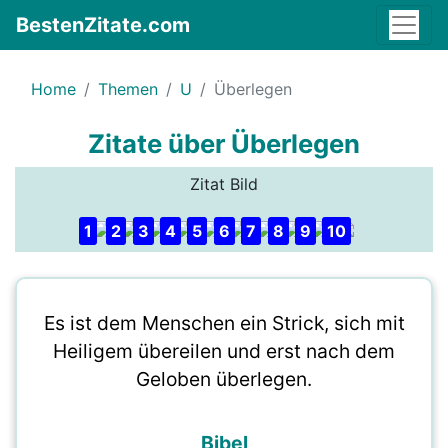
BestenZitate.com
Home
Themen
U
Überlegen
Zitate über Überlegen
Zitat Bild
1
2
3
4
5
6
7
8
9
10
Es ist dem Menschen ein Strick, sich mit
Heiligem übereilen und erst nach dem
Geloben überlegen.
Bibel