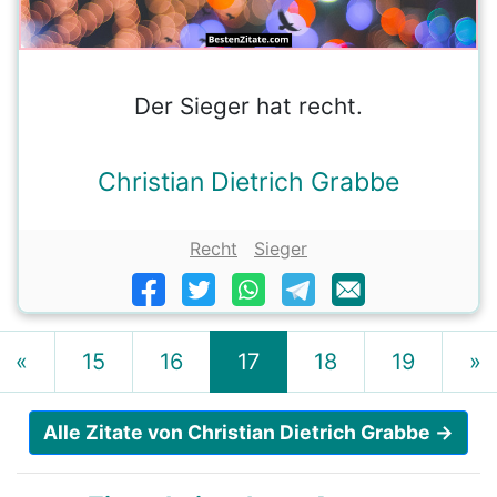
Der Sieger hat recht.
Christian Dietrich Grabbe
Recht
Sieger
«
15
16
17
18
19
»
Alle Zitate von Christian Dietrich Grabbe →