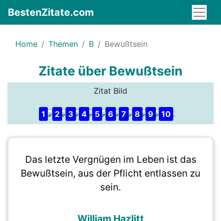
BestenZitate.com
Home
Themen
B
Bewußtsein
Zitate über Bewußtsein
Zitat Bild
1
2
3
4
5
6
7
8
9
10
Das letzte Vergnügen im Leben ist das
Bewußtsein, aus der Pflicht entlassen zu
sein.
William Hazlitt