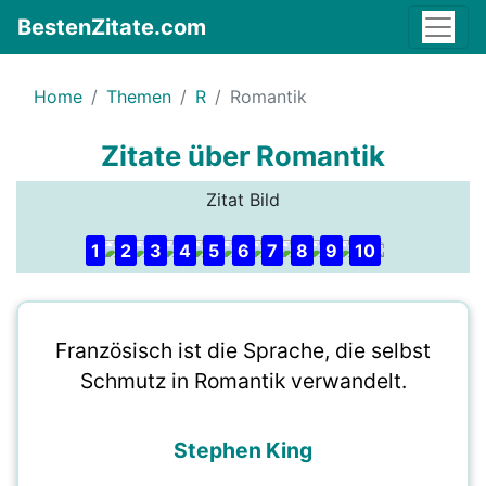
BestenZitate.com
Home
Themen
R
Romantik
Zitate über Romantik
Zitat Bild
1
2
3
4
5
6
7
8
9
10
Französisch ist die Sprache, die selbst
Schmutz in Romantik verwandelt.
Stephen King