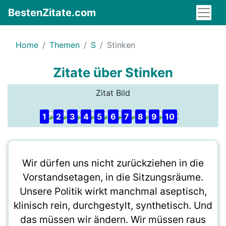
BestenZitate.com
Home
Themen
S
Stinken
Zitate über Stinken
Zitat Bild
1
2
3
4
5
6
7
8
9
10
Wir dürfen uns nicht zurückziehen in die
Vorstandsetagen, in die Sitzungsräume.
Unsere Politik wirkt manchmal aseptisch,
klinisch rein, durchgestylt, synthetisch. Und
das müssen wir ändern. Wir müssen raus