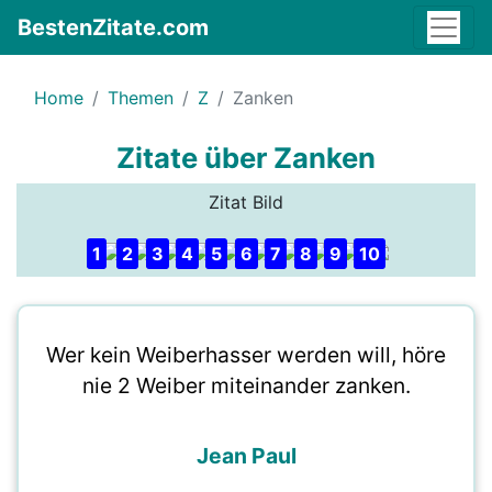
BestenZitate.com
Home
Themen
Z
Zanken
Zitate über Zanken
Zitat Bild
1
2
3
4
5
6
7
8
9
10
Wer kein Weiberhasser werden will, höre
nie 2 Weiber miteinander zanken.
Jean Paul