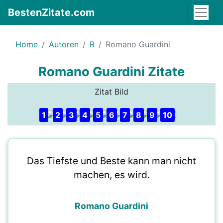
BestenZitate.com
Home
Autoren
R
Romano Guardini
Romano Guardini Zitate
Zitat Bild
1
2
3
4
5
6
7
8
9
10
Das Tiefste und Beste kann man nicht
machen, es wird.
Romano Guardini