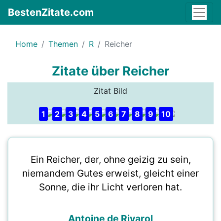
BestenZitate.com
Home
Themen
R
Reicher
Zitate über Reicher
Zitat Bild
1
2
3
4
5
6
7
8
9
10
Ein Reicher, der, ohne geizig zu sein,
niemandem Gutes erweist, gleicht einer
Sonne, die ihr Licht verloren hat.
Antoine de Rivarol