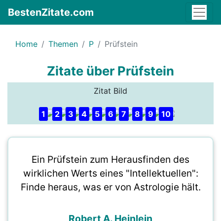
BestenZitate.com
Home
Themen
P
Prüfstein
Zitate über Prüfstein
Zitat Bild
1
2
3
4
5
6
7
8
9
10
Ein Prüfstein zum Herausfinden des
wirklichen Werts eines "Intellektuellen":
Finde heraus, was er von Astrologie hält.
Robert A. Heinlein