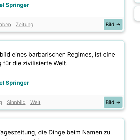
el Springer
haben
Zeitung
Bild →
bild eines barbarischen Regimes, ist eine
ür die zivilisierte Welt.
el Springer
g
Sinnbild
Welt
Bild →
 Tageszeitung, die Dinge beim Namen zu