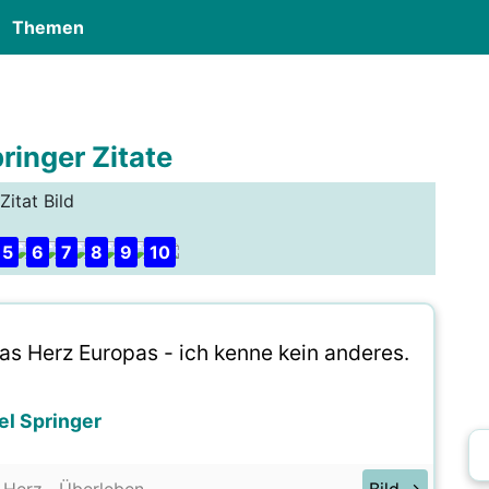
Themen
ringer Zitate
Zitat Bild
5
6
7
8
9
10
das Herz Europas - ich kenne kein anderes.
el Springer