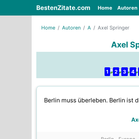
BestenZitate.com
(current)
Home
Autoren
Home
Autoren
A
Axel Springer
Axel Sp
1
2
3
4
Berlin muss überleben. Berlin ist 
Ax