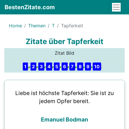
BestenZitate.com
Home
Themen
T
Tapferkeit
Zitate über Tapferkeit
Zitat Bild
1
2
3
4
5
6
7
8
9
10
Liebe ist höchste Tapferkeit: Sie ist zu
jedem Opfer bereit.
Emanuel Bodman