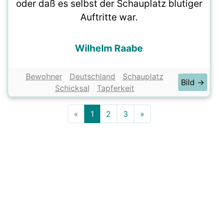
oder daß es selbst der Schauplatz blutiger
Auftritte war.
Wilhelm Raabe
Bewohner
Deutschland
Schauplatz
Bild →
Schicksal
Tapferkeit
«
1
2
3
»