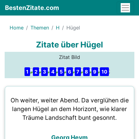
BestenZitate.com
Home
Themen
H
Hügel
Zitate über Hügel
Zitat Bild
1
2
3
4
5
6
7
8
9
10
Oh weiter, weiter Abend. Da verglühen die
langen Hügel an dem Horizont, wie klarer
Träume Landschaft bunt gesonnt.
Georg Heym