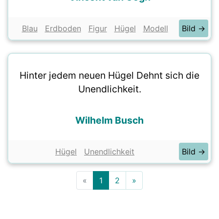
Blau
Erdboden
Figur
Hügel
Modell
Bild →
Hinter jedem neuen Hügel Dehnt sich die
Unendlichkeit.
Wilhelm Busch
Hügel
Unendlichkeit
Bild →
«
1
2
»