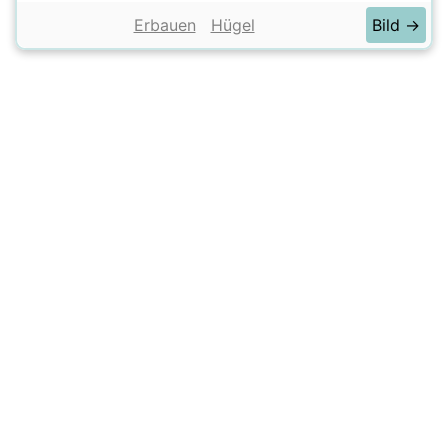
Erbauen
Hügel
Bild →