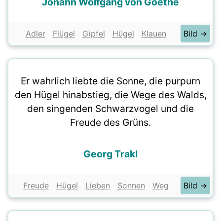
Johann Wolfgang von Goethe
Adler
Flügel
Gipfel
Hügel
Klauen
Bild →
Er wahrlich liebte die Sonne, die purpurn
den Hügel hinabstieg, die Wege des Walds,
den singenden Schwarzvogel und die
Freude des Grüns.
Georg Trakl
Freude
Hügel
Lieben
Sonnen
Weg
Bild →