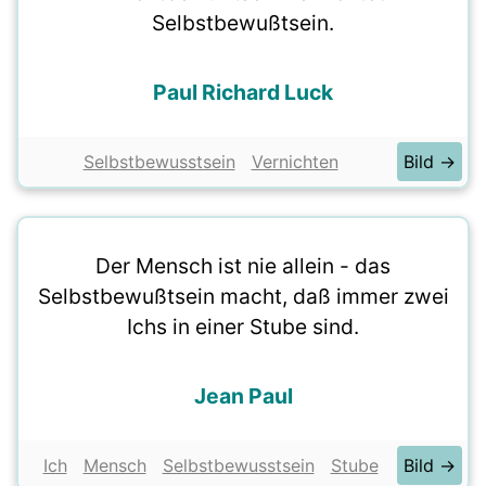
Selbstbewußtsein.
Paul Richard Luck
Selbstbewusstsein
Vernichten
Bild →
Der Mensch ist nie allein - das
Selbstbewußtsein macht, daß immer zwei
Ichs in einer Stube sind.
Jean Paul
Ich
Mensch
Selbstbewusstsein
Stube
Bild →