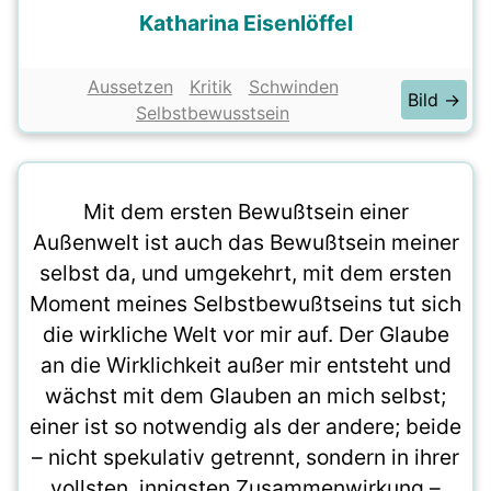
Katharina Eisenlöffel
Aussetzen
Kritik
Schwinden
Bild →
Selbstbewusstsein
Mit dem ersten Bewußtsein einer
Außenwelt ist auch das Bewußtsein meiner
selbst da, und umgekehrt, mit dem ersten
Moment meines Selbstbewußtseins tut sich
die wirkliche Welt vor mir auf. Der Glaube
an die Wirklichkeit außer mir entsteht und
wächst mit dem Glauben an mich selbst;
einer ist so notwendig als der andere; beide
– nicht spekulativ getrennt, sondern in ihrer
vollsten, innigsten Zusammenwirkung –