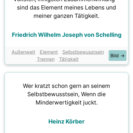
sind das Element meines Lebens und
meiner ganzen Tätigkeit.
Friedrich Wilhelm Joseph von Schelling
Außenwelt
Element
Selbstbewusstsein
Bild →
Trennen
Tätigkeit
Wer kratzt schon gern an seinem
Selbstbewusstsein, Wenn die
Minderwertigkeit juckt.
Heinz Körber