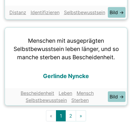
Distanz
Identifizieren
Selbstbewusstsein
Bild →
Menschen mit ausgeprägten
Selbstbewusstsein leben länger, und so
manche sterben aus Bescheidenheit.
Gerlinde Nyncke
Bescheidenheit
Leben
Mensch
Bild →
Selbstbewusstsein
Sterben
«
1
2
»