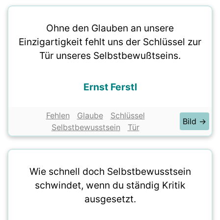
Ohne den Glauben an unsere
Einzigartigkeit fehlt uns der Schlüssel zur
Tür unseres Selbstbewußtseins.
Ernst Ferstl
Fehlen
Glaube
Schlüssel
Bild →
Selbstbewusstsein
Tür
Wie schnell doch Selbstbewusstsein
schwindet, wenn du ständig Kritik
ausgesetzt.