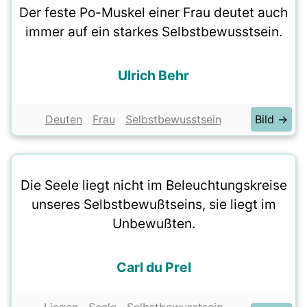
Der feste Po-Muskel einer Frau deutet auch
immer auf ein starkes Selbstbewusstsein.
Ulrich Behr
Deuten
Frau
Selbstbewusstsein
Bild →
Die Seele liegt nicht im Beleuchtungskreise
unseres Selbstbewußtseins, sie liegt im
Unbewußten.
Carl du Prel