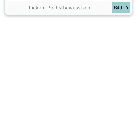
Jucken
Selbstbewusstsein
Bild →