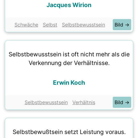
Jacques Wirion
Schwäche
Selbst
Selbstbewusstsein
Bild →
Selbstbewusstsein ist oft nicht mehr als die
Verkennung der Verhältnisse.
Erwin Koch
Selbstbewusstsein
Verhältnis
Bild →
Selbstbewußtsein setzt Leistung voraus.