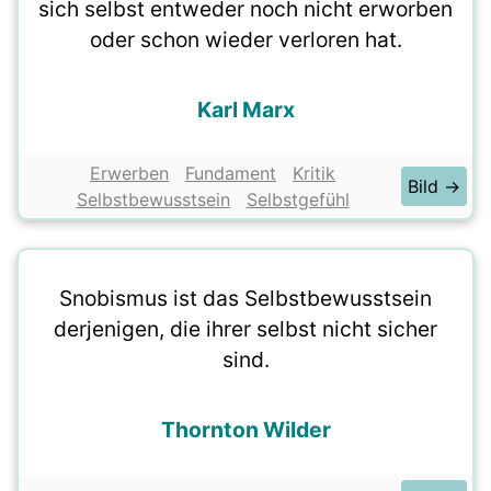
sich selbst entweder noch nicht erworben
oder schon wieder verloren hat.
Karl Marx
Erwerben
Fundament
Kritik
Bild →
Selbstbewusstsein
Selbstgefühl
Snobismus ist das Selbstbewusstsein
derjenigen, die ihrer selbst nicht sicher
sind.
Thornton Wilder