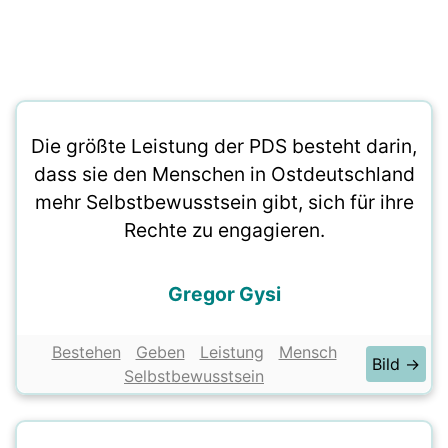
Die größte Leistung der PDS besteht darin,
dass sie den Menschen in Ostdeutschland
mehr Selbstbewusstsein gibt, sich für ihre
Rechte zu engagieren.
Gregor Gysi
Bestehen
Geben
Leistung
Mensch
Bild →
Selbstbewusstsein