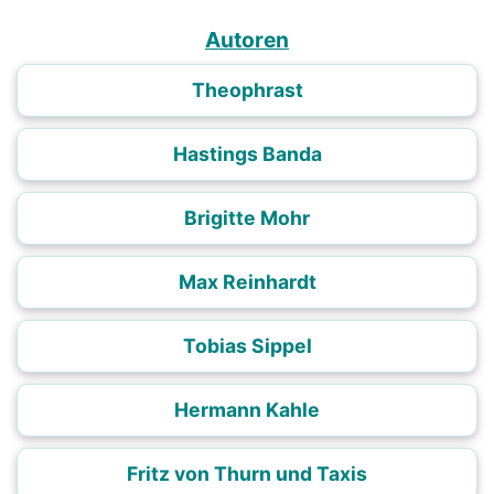
Autoren
Theophrast
Hastings Banda
Brigitte Mohr
Max Reinhardt
Tobias Sippel
Hermann Kahle
Fritz von Thurn und Taxis