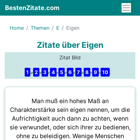
BestenZitate.com
Home
Themen
E
Eigen
Zitate über Eigen
Zitat Bild
1
2
3
4
5
6
7
8
9
10
Man muß ein hohes Maß an
Charakterstärke sein eigen nennen, um die
Aufrichtigkeit auch dann zu achten, wenn
sie verwundet, oder sich ihrer zu bedienen,
ohne zu beleidigen. Wenige Menschen