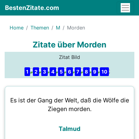
BestenZitate.com
Home
Themen
M
Morden
Zitate über Morden
Zitat Bild
1
2
3
4
5
6
7
8
9
10
Es ist der Gang der Welt, daß die Wölfe die
Ziegen morden.
Talmud