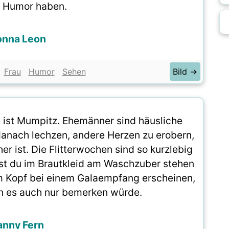
 Humor haben.
onna Leon
Frau
Humor
Sehen
Bild →
he ist Mumpitz. Ehemänner sind häusliche
danach lechzen, andere Herzen zu erobern,
er ist. Die Flitterwochen sind so kurzlebig
est du im Brautkleid am Waschzuber stehen
m Kopf bei einem Galaempfang erscheinen,
 es auch nur bemerken würde.
anny Fern