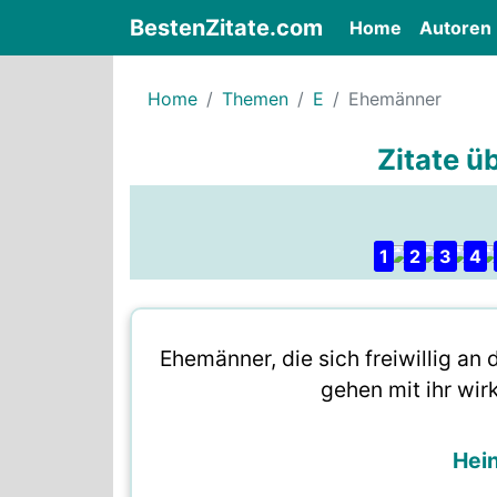
BestenZitate.com
(current)
Home
Autoren
Home
Themen
E
Ehemänner
Zitate 
1
2
3
4
Ehemänner, die sich freiwillig an
gehen mit ihr wir
Hei