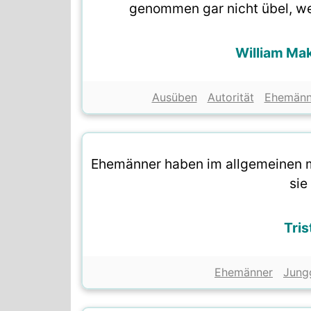
genommen gar nicht übel, wen
William Ma
Ausüben
Autorität
Ehemänn
Ehemänner haben im allgemeinen m
sie
Tris
Ehemänner
Jung