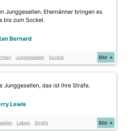
en Junggesellen. Ehemänner bringen es
s bis zum Sockel.
tan Bernard
ichten
Junggesellen
Sockel
Bild →
 Junggesellen, das ist ihre Strafe.
rry Lewis
sellen
Leben
Strafe
Bild →