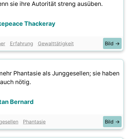
n sie ihre Autorität streng ausüben.
kepeace Thackeray
er
Erfahrung
Gewalttätigkeit
Bild →
ehr Phantasie als Junggesellen; sie haben
 auch nötig.
tan Bernard
gesellen
Phantasie
Bild →