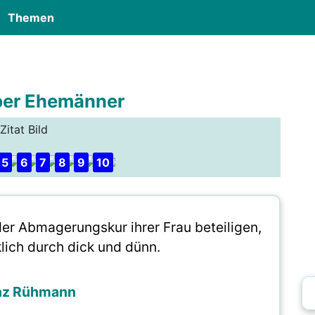
Themen
über Ehemänner
Zitat Bild
5
6
7
8
9
10
 der Abmagerungskur ihrer Frau beteiligen,
klich durch dick und dünn.
nz Rühmann