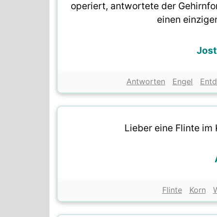
operiert, antwortete der Gehirnf
einen einzig
Jost
Antworten
Engel
Ent
Lieber eine Flinte im
Flinte
Korn