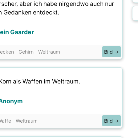
orscher, aber ich habe nirgendwo auch nur
en Gedanken entdeckt.
ein Gaarder
decken
Gehirn
Weltraum
Bild →
 Korn als Waffen im Weltraum.
Anonym
Waffe
Weltraum
Bild →