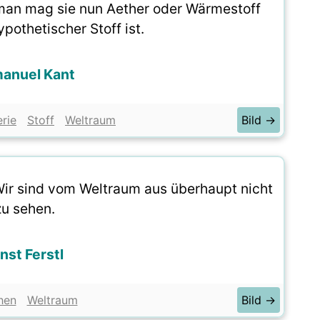
 man mag sie nun Aether oder Wärmestoff
pothetischer Stoff ist.
anuel Kant
rie
Stoff
Weltraum
Bild →
Wir sind vom Weltraum aus überhaupt nicht
zu sehen.
nst Ferstl
hen
Weltraum
Bild →