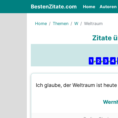
BestenZitate.com
(current)
Home
Autoren
Home
Themen
W
Weltraum
Zitate 
1
2
3
4
Ich glaube, der Weltraum ist heute 
Wernh