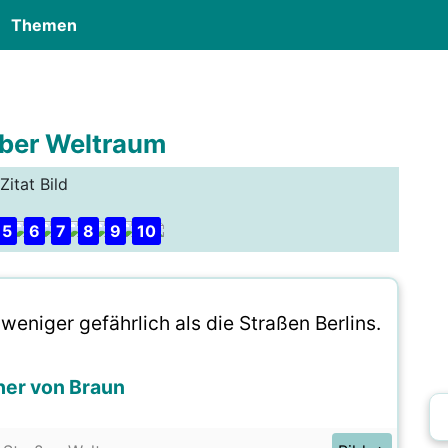
Themen
über Weltraum
Zitat Bild
5
6
7
8
9
10
weniger gefährlich als die Straßen Berlins.
er von Braun