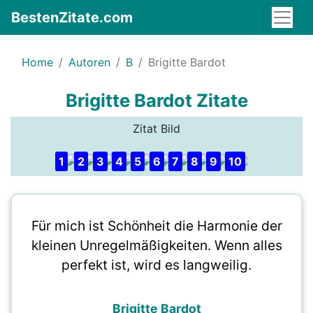
BestenZitate.com
Home
Autoren
B
Brigitte Bardot
Brigitte Bardot Zitate
Zitat Bild
1
2
3
4
5
6
7
8
9
10
Für mich ist Schönheit die Harmonie der
kleinen Unregelmäßigkeiten. Wenn alles
perfekt ist, wird es langweilig.
Brigitte Bardot