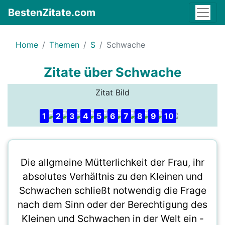
BestenZitate.com
Home
Themen
S
Schwache
Zitate über Schwache
Zitat Bild
1
2
3
4
5
6
7
8
9
10
Die allgmeine Mütterlichkeit der Frau, ihr
absolutes Verhältnis zu den Kleinen und
Schwachen schließt notwendig die Frage
nach dem Sinn oder der Berechtigung des
Kleinen und Schwachen in der Welt ein -