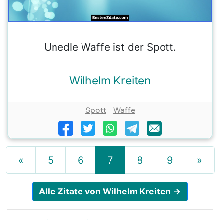
Unedle Waffe ist der Spott.
Wilhelm Kreiten
Spott
Waffe
«
5
6
7
8
9
»
Alle Zitate von Wilhelm Kreiten →