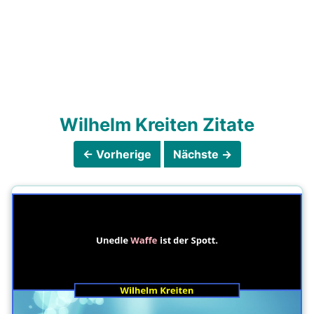
Wilhelm Kreiten Zitate
← Vorherige
Nächste →