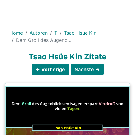
Home
Autoren
T
Tsao Hsüe Kin
Dem Groll des Augenb...
Tsao Hsüe Kin Zitate
← Vorherige
Nächste →