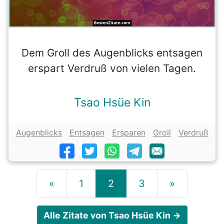
Dem Groll des Augenblicks entsagen
erspart Verdruß von vielen Tagen.
Tsao Hsüe Kin
Augenblicks
Entsagen
Ersparen
Groll
Verdruß
«
1
2
3
»
Alle Zitate von Tsao Hsüe Kin →