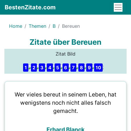
BestenZitate.com
Home
Themen
B
Bereuen
Zitate über Bereuen
Zitat Bild
1
2
3
4
5
6
7
8
9
10
Wer vieles bereut in seinem Leben, hat
wenigstens noch nicht alles falsch
gemacht.
Erhard Blanck