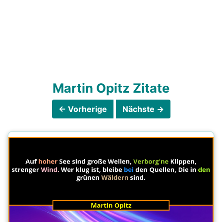
Martin Opitz Zitate
← Vorherige
Nächste →