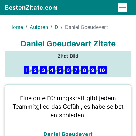
BestenZitate.com
Home
Autoren
D
Daniel Goeudevert
Daniel Goeudevert Zitate
Zitat Bild
1
2
3
4
5
6
7
8
9
10
Eine gute Führungskraft gibt jedem
Teammitglied das Gefühl, es habe selbst
entschieden.
Daniel Goeudevert