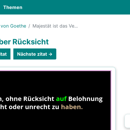
Themen
 von Goethe
Majestät ist das Ve...
über Rücksicht
tat
Nächste zitat →