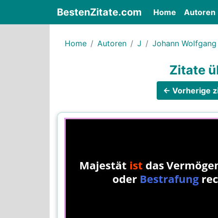
BestenZitate.com
(current)
Home
Autoren
Home
Autoren
J
Johann Wolfgang
Zitate 
← Vorherige zi