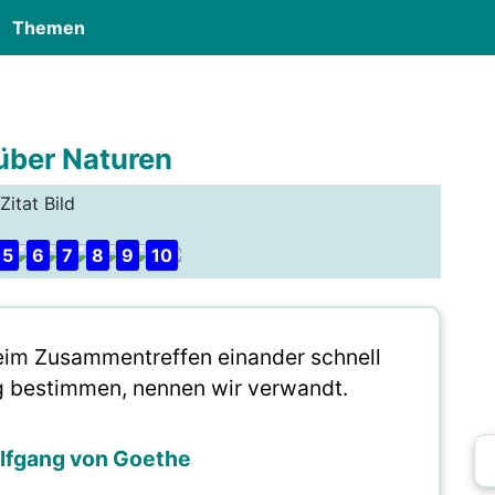
Themen
 über Naturen
Zitat Bild
5
6
7
8
9
10
beim Zusammentreffen einander schnell
ig bestimmen, nennen wir verwandt.
lfgang von Goethe