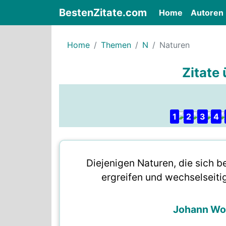
BestenZitate.com
(current)
Home
Autoren
Home
Themen
N
Naturen
Zitate
1
2
3
4
Diejenigen Naturen, die sich 
ergreifen und wechselseit
Johann Wo