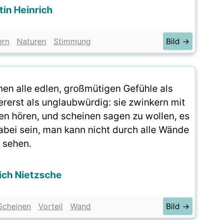
in Heinrich
ern
Naturen
Stimmung
Bild →
en alle edlen, großmütigen Gefühle als
rerst als unglaubwürdig: sie zwinkern mit
en hören, und scheinen sagen zu wollen, es
dabei sein, man kann nicht durch alle Wände
sehen.
rich Nietzsche
Scheinen
Vorteil
Wand
Bild →