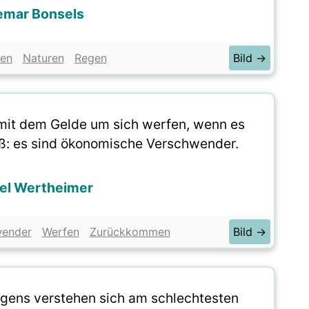
emar Bonsels
en
Naturen
Regen
Bild →
e mit dem Gelde um sich werfen, wenn es
: es sind ökonomische Verschwender.
el Wertheimer
wender
Werfen
Zurückkommen
Bild →
igens verstehen sich am schlechtesten