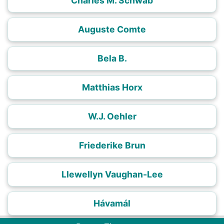
Charles M. Schwab
Auguste Comte
Bela B.
Matthias Horx
W.J. Oehler
Friederike Brun
Llewellyn Vaughan-Lee
Hávamál