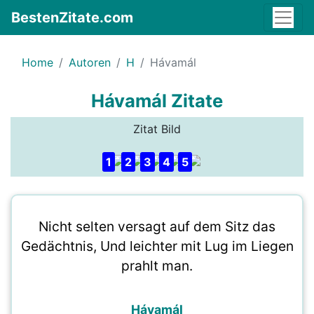
BestenZitate.com
Home
Autoren
H
Hávamál
Hávamál Zitate
Zitat Bild
1
2
3
4
5
Nicht selten versagt auf dem Sitz das
Gedächtnis, Und leichter mit Lug im Liegen
prahlt man.
Hávamál