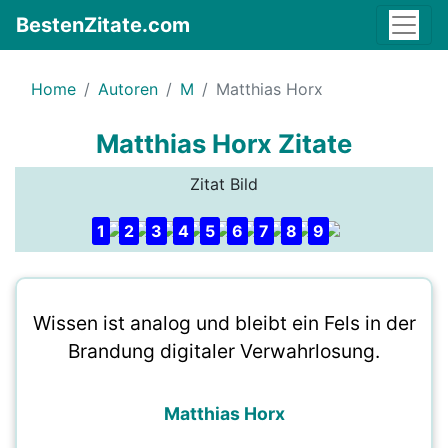
BestenZitate.com
Home
Autoren
M
Matthias Horx
Matthias Horx Zitate
Zitat Bild
1
2
3
4
5
6
7
8
9
Wissen ist analog und bleibt ein Fels in der
Brandung digitaler Verwahrlosung.
Matthias Horx