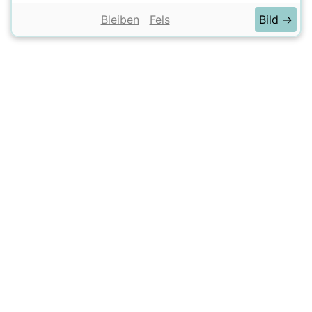
Bleiben
Fels
Bild →