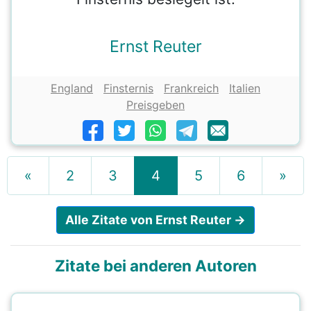
Ernst Reuter
England
Finsternis
Frankreich
Italien
Preisgeben
«
2
3
4
5
6
»
Alle Zitate von Ernst Reuter →
Zitate bei anderen Autoren