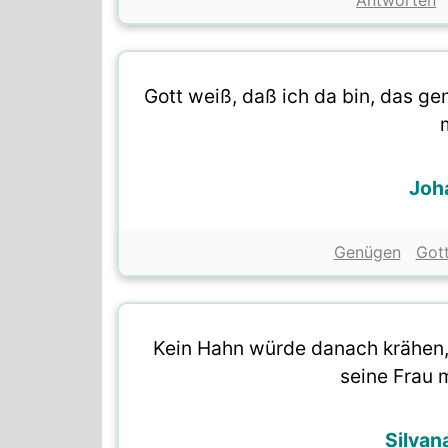
Antworten
Gott weiß, daß ich da bin, das g
m
Joha
Genügen
Got
Kein Hahn würde danach krähen,
seine Frau 
Silvan