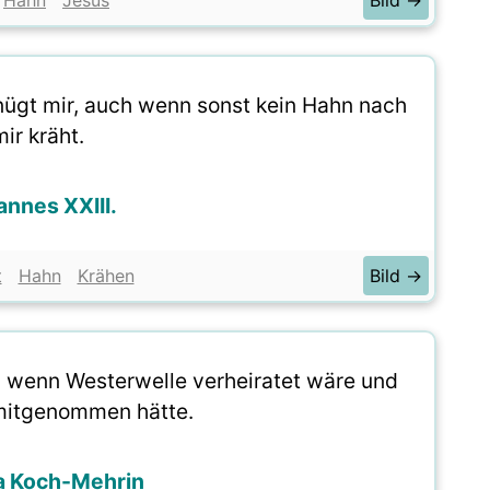
Hahn
Jesus
Bild →
enügt mir, auch wenn sonst kein Hahn nach
ir kräht.
nnes XXIII.
t
Hahn
Krähen
Bild →
 wenn Westerwelle verheiratet wäre und
mitgenommen hätte.
a Koch-Mehrin