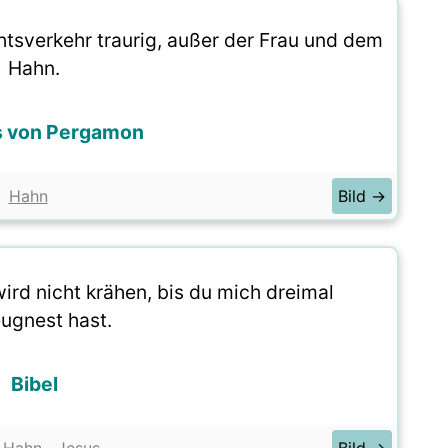
htsverkehr traurig, außer der Frau und dem
Hahn.
s von Pergamon
Hahn
Bild →
ird nicht krähen, bis du mich dreimal
eugnest hast.
Bibel