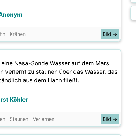
Anonym
hn
Krähen
Bild →
n eine Nasa-Sonde Wasser auf dem Mars
en verlernt zu staunen über das Wasser, das
tändlich aus dem Hahn fließt.
rst Köhler
en
Staunen
Verlernen
Bild →