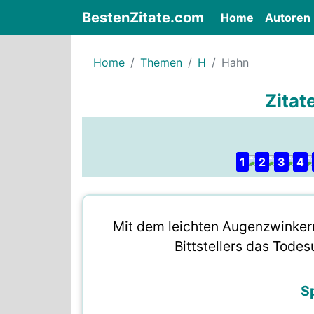
BestenZitate.com
(current)
Home
Autoren
Home
Themen
H
Hahn
Zitat
1
2
3
4
Mit dem leichten Augenzwinker
Bittstellers das Tode
S