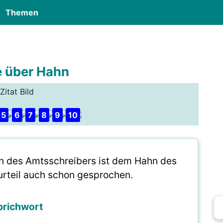
Themen
e über Hahn
Zitat Bild
5
6
7
8
9
10
n des Amtsschreibers ist dem Hahn des
surteil auch schon gesprochen.
prichwort