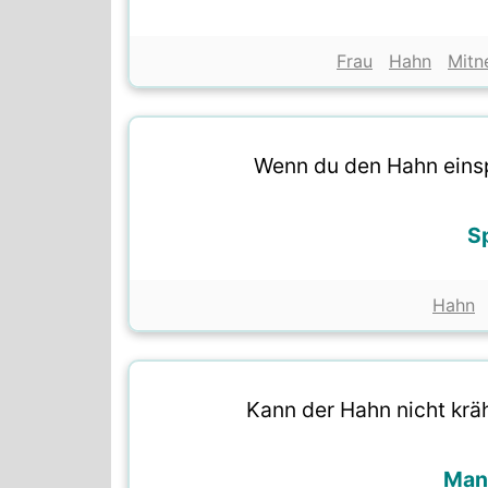
Frau
Hahn
Mitn
Wenn du den Hahn einsp
S
Hahn
Kann der Hahn nicht krä
Manf