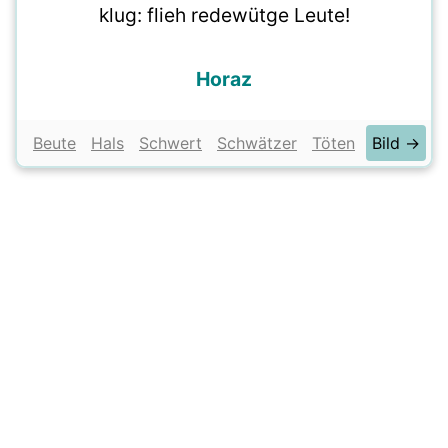
klug: flieh redewütge Leute!
Horaz
Beute
Hals
Schwert
Schwätzer
Töten
Bild →