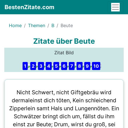
BestenZitate.com
Home
Themen
B
Beute
Zitate über Beute
Zitat Bild
1
2
3
4
5
6
7
8
9
10
Nicht Schwert, nicht Giftgebräu wird
dermaleinst dich töten, Kein schleichend
Zipperlein samt Hals und Lungennöten. Ein
Schwätzer bringt dich um, fällst du ihm
einst zur Beute; Drum, wirst du groß, sei