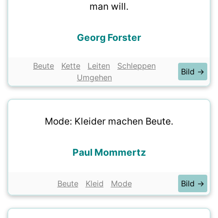
man will.
Georg Forster
Beute
Kette
Leiten
Schleppen
Bild →
Umgehen
Mode: Kleider machen Beute.
Paul Mommertz
Beute
Kleid
Mode
Bild →