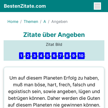
BestenZitate.com
Home
Themen
A
Angeben
Zitate über Angeben
Zitat Bild
1
2
3
4
5
6
7
8
9
10
Um auf diesem Planeten Erfolg zu haben,
muß man böse, hart, frech, falsch und
egoistisch sein, sowie angeben, lügen und
betrügen können. Daher werden die Guten
auf diesem Planeten nie gewinnen können.